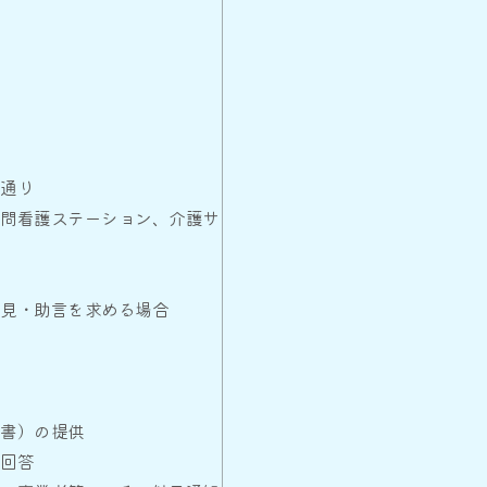
の通り
訪問看護ステーション、介護サ
答
意見・助言を求める場合
細書）の提供
の回答