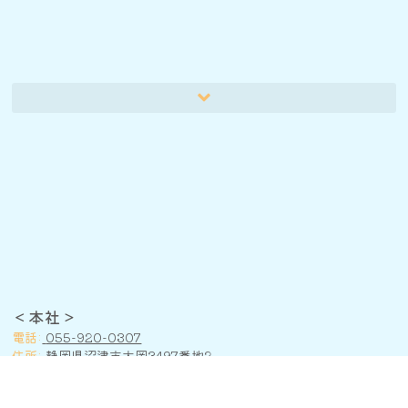
令和8年度処遇改善加算見える化要件
＜本社＞
電話:
055-920-0307
住所:
静岡県沼津市大岡3497番地2